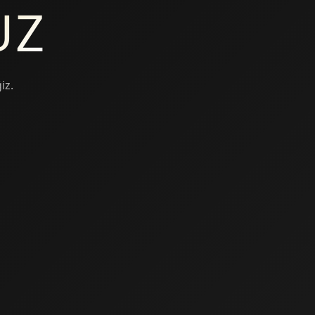
UZ
iz.