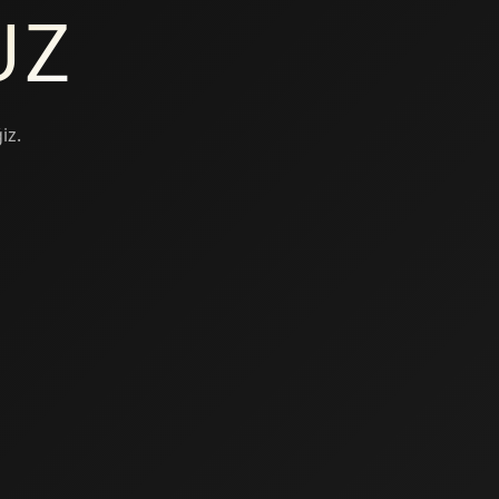
UZ
iz.