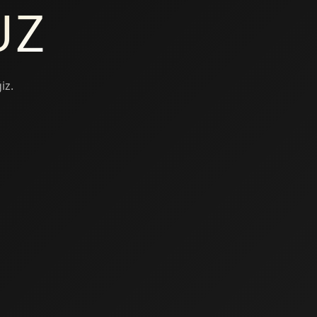
UZ
iz.